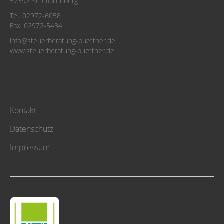
57392 Schmallenberg
Tel. 02972-6058
Fax. 02972-5434
info@steuerberatung-buettner.de
www.steuerberatung-buettner.de
Kontakt
Datenschutz
Impressum