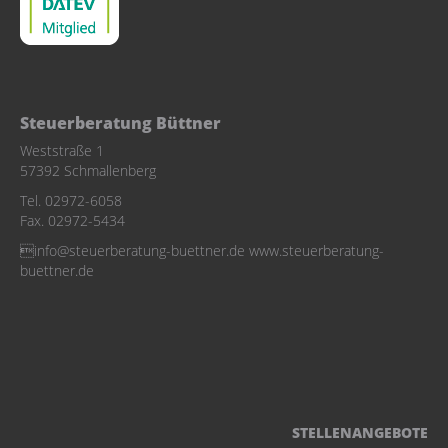
Steuerberatung Büttner
Weststraße 1
57392 Schmallenberg
Tel. 02972-6058
Fax. 02972-5434
info@steuerberatung-buettner.de www.steuerberatung-
buettner.de
STELLENANGEBOTE