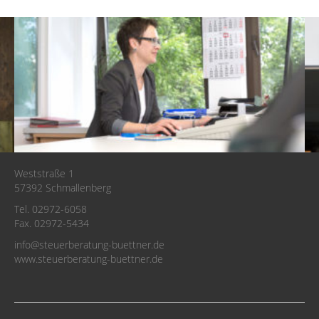
Weststraße 1
57392 Schmallenberg
Tel. 02972-6058
Fax. 02972-5434
info@steuerberatung-buettner.de
www.steuerberatung-buettner.de