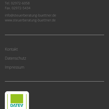
Tel. 02972-6058
Fax. 02972-5434
info@steuerberatung-buettner.de
www.steuerberatung-buettner.de
Kontakt
Datenschutz
Impressum