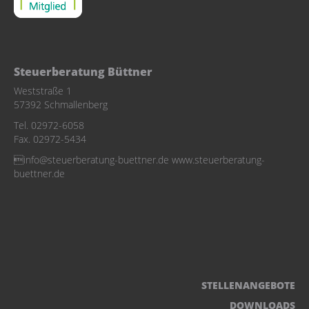
Steuerberatung Büttner
Weststraße 1
57392 Schmallenberg
Tel. 02972-6058
Fax. 02972-5434
info@steuerberatung-buettner.de www.steuerberatung-
buettner.de
STELLENANGEBOTE
DOWNLOADS