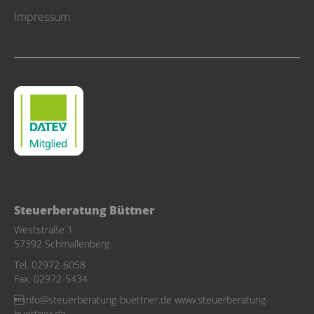
Impressum
Steuerberatung Büttner
Weststraße 1
57392 Schmallenberg
Tel. 02972-6058
Fax. 02972-5434
info@steuerberatung-buettner.de www.steuerberatung-
buettner.de