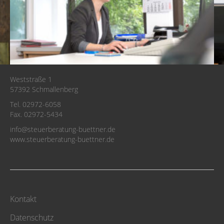
Weststraße 1
57392 Schmallenberg
Tel. 02972-6058
Fax. 02972-5434
info@steuerberatung-buettner.de
www.steuerberatung-buettner.de
Kontakt
Datenschutz