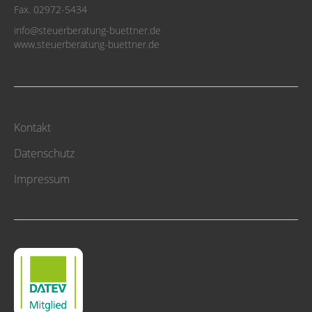
Fax. 02972-5434
info@steuerberatung-buettner.de
www.steuerberatung-buettner.de
Kontakt
Datenschutz
Impressum