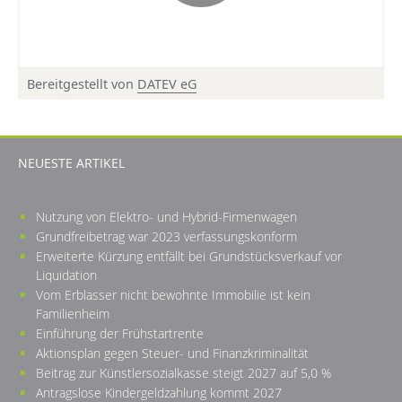
Bereitgestellt von
DATEV eG
© DATEV eG, alle Rechte vorbehalten
NEUESTE ARTIKEL
Nutzung von Elektro- und Hybrid-Firmenwagen
Grundfreibetrag war 2023 verfassungskonform
Erweiterte Kürzung entfällt bei Grundstücksverkauf vor
Liquidation
Vom Erblasser nicht bewohnte Immobilie ist kein
Familienheim
Einführung der Frühstartrente
Aktionsplan gegen Steuer- und Finanzkriminalität
Beitrag zur Künstlersozialkasse steigt 2027 auf 5,0 %
Antragslose Kindergeldzahlung kommt 2027