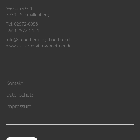
Weststraße 1
57392 Schmallenberg
Tel. 02972-6058
Fax. 02972-5434
info@steuerberatung-buettner.de
www.steuerberatung-buettner.de
Kontakt
Datenschutz
Impressum