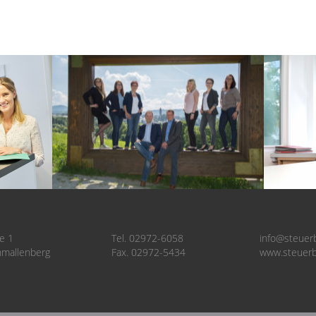
e 1
Tel. 02972-6058
info@steuer
mallenberg
Fax. 02972-5434
www.steuerb