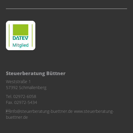
Steuerberatung Büttner
Weststraße 1
57392 Schmallenberg
Tel. 02972-6058
Fax. 02972-5434
info@steuerberatung-buettner.de www.steuerberatung-
buettner.de