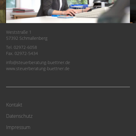
Weststraße 1
57392 Schmallenberg
Tel. 02972-6058
Fax. 02972-5434
info@steuerberatung-buettner.de
www.steuerberatung-buettner.de
Kontakt
Datenschutz
Impressum